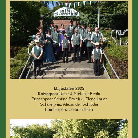
Majestäten 2025
Kaiserpaar
Rene & Stefanie Behla
Prinzenpaar Sentino Broich & Elena Lauer
Schülerprinz Alexander Schröder
Bambiniprinz Jerome Blüm