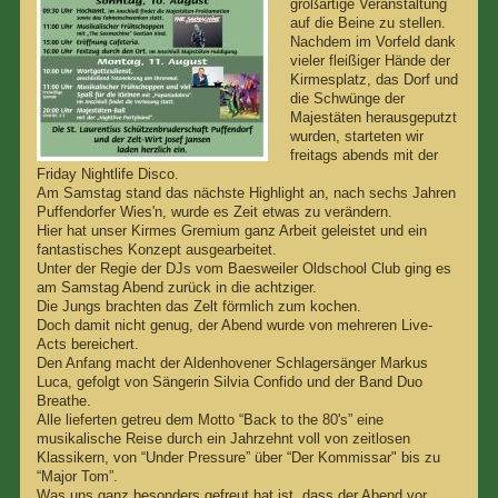
großartige Veranstaltung
auf die Beine zu stellen.
Nachdem im Vorfeld dank
vieler fleißiger Hände der
Kirmesplatz, das Dorf und
die Schwünge der
Majestäten herausgeputzt
wurden, starteten wir
freitags abends mit der
Friday Nightlife Disco.
Am Samstag stand das nächste Highlight an, nach sechs Jahren
Puffendorfer Wies'n, wurde es Zeit etwas zu verändern.
Hier hat unser Kirmes Gremium ganz Arbeit geleistet und ein
fantastisches Konzept ausgearbeitet.
Unter der Regie der DJs vom Baesweiler Oldschool Club ging es
am Samstag Abend zurück in die achtziger.
Die Jungs brachten das Zelt förmlich zum kochen.
Doch damit nicht genug, der Abend wurde von mehreren Live-
Acts bereichert.
Den Anfang macht der Aldenhovener Schlagersänger Markus
Luca, gefolgt von Sängerin Silvia Confido und der Band Duo
Breathe.
Alle lieferten getreu dem Motto “Back to the 80's” eine
musikalische Reise durch ein Jahrzehnt voll von zeitlosen
Klassikern, von “Under Pressure” über “Der Kommissar" bis zu
“Major Tom”.
Was uns ganz besonders gefreut hat ist, dass der Abend vor