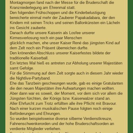
Montagmorgen fand nach der Messe für die Bruderschaft die
Kranzniederlegung am Ehrenmal statt.
Den folgenden Frühschoppen und die Kinderbelustigung
bereicherte einmal mehr der Zauberer Papakadabara, der den
Kindern mit seinen Tricks und seinen Ballonkünsten ein Lächeln
ins Gesicht zauberte.
Danach durfte unsere Kaiserin als Losfee unserer
Kirmesverlosung noch ein paar Menschen
glücklich machen, ehe unser Kaiser René das jüngsten Kind auf
dem Zelt noch ein Präsent überreichen durfte.
Den krönenden Abschluss unserer Kaiserfestes bildete der
traditionelle Kaiserball.
Ein letztes Mal hieß es antreten zur Abholung unserer Majestäten
samt Gefolge.
Für die Stimmung auf dem Zelt sorgte auch in diesem Jahr wieder
die Nightlive-Partyband.
Ehe das Tanzbein geschwungen wurde, gab es einige Gratulanten
die den neuen Majestäten ihre Aufwartungen machen wollten.
Aber dann war es soweit, der Moment, vor dem sich vor allem die
Jüngsten fürchten, der Königs bzw. Kaiserwalzer stand an.
Aller Ehrfurcht zum Trotz erfüllten alle ihre Pflicht mit Bravour.
Nach einer kurzen musikalischen Pause folgten noch einige
Beförderungen und Ehrungen.
So wurden beispielsweise diverse silberne Verdienstkreuze,
Fahnenschwenkerorden und der hohe Bruderschaftsorden an
verdiente Mitglieder verliehen.