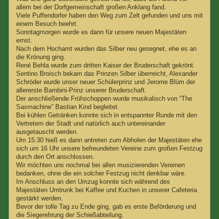
allem bei der Dorfgemeinschaft großen Anklang fand.
Viele Puffendorfer haben den Weg zum Zelt gefunden und uns mit
einem Besuch beehrt.
Sonntagmorgen wurde es dann für unsere neuen Majestäten
ernst.
Nach dem Hochamt wurden das Silber neu gesegnet, ehe es an
die Krönung ging.
René Behla wurde zum dritten Kaiser der Bruderschaft gekrönt.
Sentino Broisch bekam das Prinzen Silber überreicht, Alexander
Schröder wurde unser neuer Schülerprinz und Jerome Blüm der
allererste Bambini-Prinz unserer Bruderschaft.
Der anschließende Frühschoppen wurde musikalisch von “The
Saxmachine” Bastian Kind begleitet.
Bei kühlen Getränken konnte sich in entspannter Runde mit den
Vertretern der Stadt und natürlich auch untereinander
ausgetauscht werden.
Um 15:30 hieß es dann antreten zum Abholen der Majestäten ehe
sich um 16 Uhr unsere befreundeten Vereine zum großen Festzug
durch den Ort anschlossen.
Wir möchten uns nochmal bei allen musizierenden Vereinen
bedanken, ohne die ein solcher Festzug nicht denkbar wäre.
Im Anschluss an den Umzug konnte sich während des
Majestäten Umtrunk bei Kaffee und Kuchen in unserer Cafeteria
gestärkt werden.
Bevor der tolle Tag zu Ende ging, gab es erste Beförderung und
die Siegerehrung der Schießabteilung.