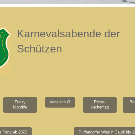
Karnevalsabende der
Schützen
Friday
Vogelschuß
Reibe-
Bez
Nightlife
kuchentag
s Party ab 2025
Puffendorfer Wies´n Gaudi bis 