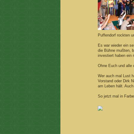
Puffendorf rockten 
Es war wieder ein se
die Bühne mußten, ber
investiert haben ein
Ohne Euch und alle d
Wer auch mal Lust h
Vorstand oder Dirk 
am Leben hält. Auch 
So jetzt mal in Farb