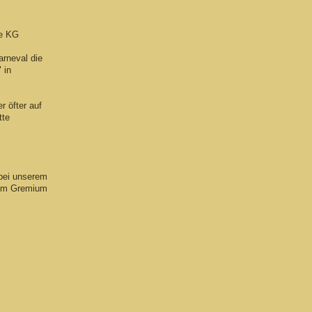
ie KG
arneval die
 in
r öfter auf
tte
 bei unserem
nem Gremium