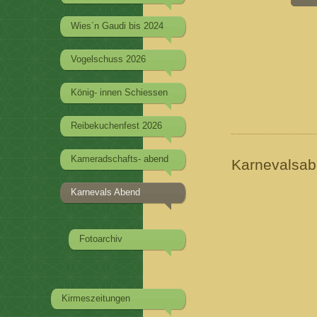
Wies´n Gaudi bis 2024
Vogelschuss 2026
König- innen Schiessen
Reibekuchenfest 2026
Kameradschafts- abend
Karnevalsa
Karnevals Abend
Fotoarchiv
Kirmeszeitungen