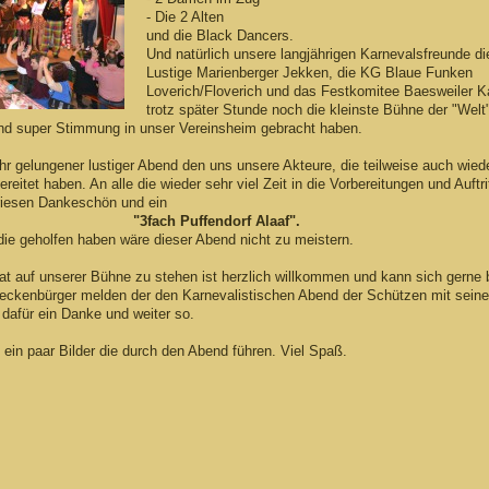
- Die 2 Alten
und die Black Dancers.
Und natürlich unsere langjährigen Karnevalsfreunde d
Lustige Marienberger Jekken, die KG Blaue Funken
Loverich/Floverich und das Festkomitee Baesweiler K
trotz später Stunde noch die kleinste Bühne der "Welt"
und super Stimmung in unser Vereinsheim gebracht haben.
hr gelungener lustiger Abend den uns unsere Akteure, die teilweise auch wiede
eitet haben. An alle die wieder sehr viel Zeit in die Vorbereitungen und Auftri
 riesen Dankeschön und ein
"3fach Puffendorf Alaaf".
ie geholfen haben wäre dieser Abend nicht zu meistern.
at auf unserer Bühne zu stehen ist herzlich willkommen und kann sich gerne
Neckenbürger melden der den Karnevalistischen Abend der Schützen mit sei
dafür ein Danke und weiter so.
e ein paar Bilder die durch den Abend führen. Viel Spaß.