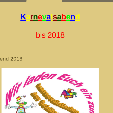
K
a
r
n
e
v
a
l
s
a
b
e
n
d
bis 2018
bend 2018