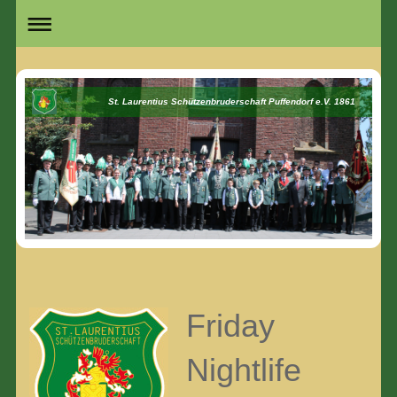
St. Laurentius Schützenbruderschaft Puffendorf e.V. 1861
Friday
Nightlife