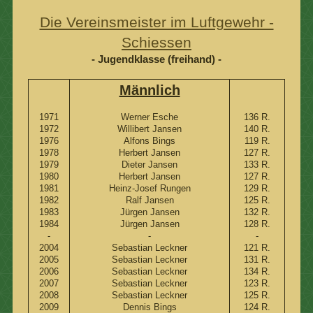
Die Vereinsmeister im Luftgewehr -
Schiessen
- Jugendklasse (freihand) -
Männlich
1971
Werner Esche
136 R.
1972
Willibert Jansen
140 R.
1976
Alfons Bings
119 R.
1978
Herbert Jansen
127 R.
1979
Dieter Jansen
133 R.
1980
Herbert Jansen
127 R.
1981
Heinz-Josef Rungen
129 R.
1982
Ralf Jansen
125 R.
1983
Jürgen Jansen
132 R.
1984
Jürgen Jansen
128 R.
-
-
-
2004
Sebastian Leckner
121 R.
2005
Sebastian Leckner
131 R.
2006
Sebastian Leckner
134 R.
2007
Sebastian Leckner
123 R.
2008
Sebastian Leckner
125 R.
2009
Dennis Bings
124 R.