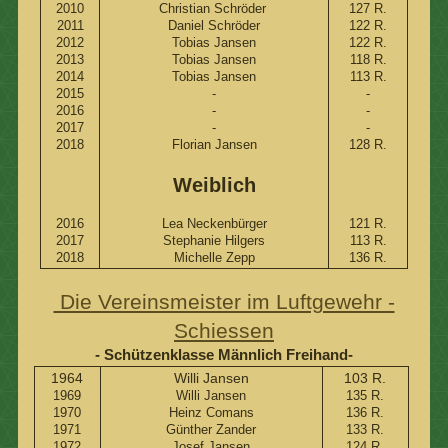
2010
Christian Schröder
127 R.
2011
Daniel Schröder
122 R.
2012
Tobias Jansen
122 R.
2013
Tobias Jansen
118 R.
2014
Tobias Jansen
113 R.
2015
-
-
2016
-
-
2017
-
-
2018
Florian Jansen
128 R.
Weiblich
2016
Lea Neckenbürger
121 R.
2017
Stephanie Hilgers
113 R.
2018
Michelle Zepp
136 R.
Die Vereinsmeister im Luftgewehr -
Schiessen
- Schützenklasse Männlich Freihand-
1964
Willi Jansen
103 R.
1969
Willi Jansen
135 R.
1970
Heinz Comans
136 R.
1971
Günther Zander
133 R.
1972
Josef Jansen
124 R.