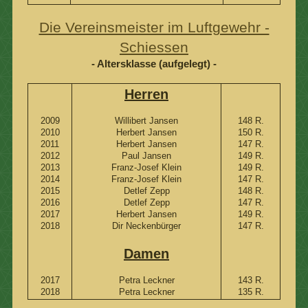
Die Vereinsmeister im Luftgewehr -
Schiessen
- Altersklasse (aufgelegt) -
Herren
2009
Willibert Jansen
148 R.
2010
Herbert Jansen
150 R.
2011
Herbert Jansen
147 R.
2012
Paul Jansen
149 R.
2013
Franz-Josef Klein
149 R.
2014
Franz-Josef Klein
147 R.
2015
Detlef Zepp
148 R.
2016
Detlef Zepp
147 R.
2017
Herbert Jansen
149 R.
2018
Dir Neckenbürger
147 R.
Damen
2017
Petra Leckner
143 R.
2018
Petra Leckner
135 R.