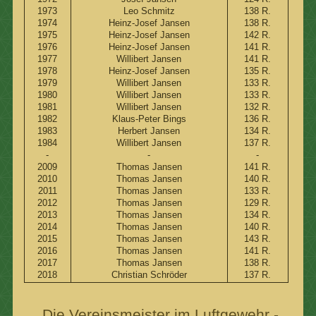
1973
Leo Schmitz
138 R.
1974
Heinz-Josef Jansen
138 R.
1975
Heinz-Josef Jansen
142 R.
1976
Heinz-Josef Jansen
141 R.
1977
Willibert Jansen
141 R.
1978
Heinz-Josef Jansen
135 R.
1979
Willibert Jansen
133 R.
1980
Willibert Jansen
133 R.
1981
Willibert Jansen
132 R.
1982
Klaus-Peter Bings
136 R.
1983
Herbert Jansen
134 R.
1984
Willibert Jansen
137 R.
-
-
-
2009
Thomas Jansen
141 R.
2010
Thomas Jansen
140 R.
2011
Thomas Jansen
133 R.
2012
Thomas Jansen
129 R.
2013
Thomas Jansen
134 R.
2014
Thomas Jansen
140 R.
2015
Thomas Jansen
143 R.
2016
Thomas Jansen
141 R.
2017
Thomas Jansen
138 R.
2018
Christian Schröder
137 R.
Die Vereinsmeister im Luftgewehr -