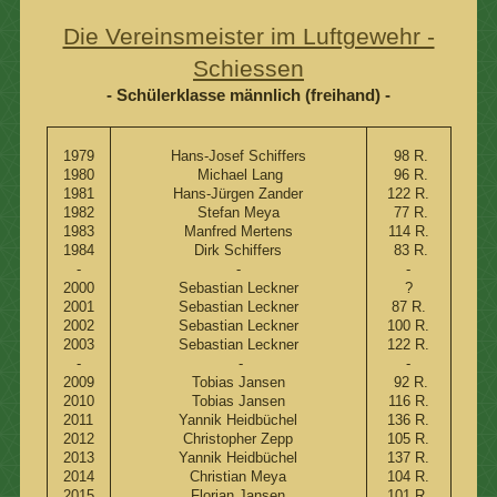
Die Vereinsmeister im Luftgewehr -
Schiessen
- Schülerklasse männlich (freihand) -
1979
Hans-Josef Schiffers
98 R.
1980
Michael Lang
96 R.
1981
Hans-Jürgen Zander
122 R.
1982
Stefan Meya
77 R.
1983
Manfred Mertens
114 R.
1984
Dirk Schiffers
83 R.
-
-
-
2000
Sebastian Leckner
?
2001
Sebastian Leckner
87 R.
2002
Sebastian Leckner
100 R.
2003
Sebastian Leckner
122 R.
-
-
-
2009
Tobias Jansen
92 R.
2010
Tobias Jansen
116 R.
2011
Yannik Heidbüchel
136 R.
2012
Christopher Zepp
105 R.
2013
Yannik Heidbüchel
137 R.
2014
Christian Meya
104 R.
2015
Florian Jansen
101 R.