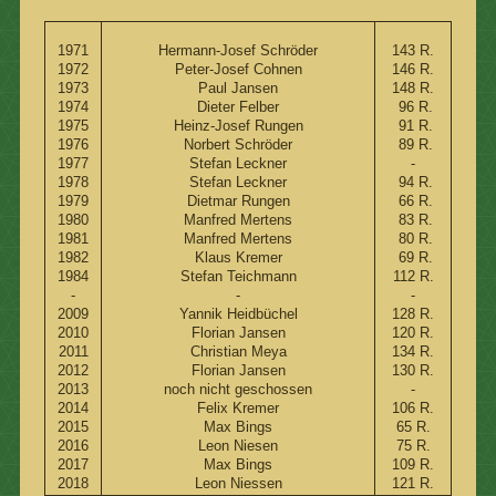
1971
Hermann-Josef Schröder
143 R.
1972
Peter-Josef Cohnen
146 R.
1973
Paul Jansen
148 R.
1974
Dieter Felber
96 R.
1975
Heinz-Josef Rungen
91 R.
1976
Norbert Schröder
89 R.
1977
Stefan Leckner
-
1978
Stefan Leckner
94 R.
1979
Dietmar Rungen
66 R.
1980
Manfred Mertens
83 R.
1981
Manfred Mertens
80 R.
1982
Klaus Kremer
69 R.
1984
Stefan Teichmann
112 R.
-
-
-
2009
Yannik Heidbüchel
128 R.
2010
Florian Jansen
120 R.
2011
Christian Meya
134 R.
2012
Florian Jansen
130 R.
2013
noch nicht geschossen
-
2014
Felix Kremer
106 R.
2015
Max Bings
65 R.
2016
Leon Niesen
75 R.
2017
Max Bings
109 R.
2018
Leon Niessen
121 R.