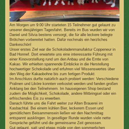
Am Morgen um 9:00 Uhr starteten 15 Teilnehmer gut gelaunt zu
unserer diesjährigen Tagesfahrt. Bereits im Bus wurden wir von
Daniel und Silvia bestens versorgt, die für alle leckere belegte
Brötchen vorbereitet hatten. Dafür nochmals ein herzliches
Dankeschön!
Unser erstes Ziel war die Schokoladenmanufaktur Coppeneur in
Bad Honnef. Dort erwartete uns eine interessante Führung mit
einer Kinovorstellung rund um den Anbau und die Ernte von
Kakao. Wir erhielten spannende Einblicke in die Herstellung
hochwertiger Schokolade und erfuhren viel Wissenswertes über
den Weg der Kakaobohne bis zum fertigen Produkt.
Im Anschluss durfte natürlich auch probiert werden: Verschiedene
Pralinen und Liköre konnten verkostet werden und fanden großen
Anklang bei den Teilnehmern. Im hauseigenen Shop bestand
zudem die Möglichkeit, Schokolade, andere Mitbringsel oder ein
erfrischendes Eis zu erwerben.
Danach führte uns die Fahrt weiter zur Alten Brauerei im
Kasbachtal. Bei einem kühlen Bier, leckerem Essen und
gemütlichem Beisammensein ließen wir den Nachmittag
entspannt ausklingen. In geselliger Runde wurden viele nette
Gespräche geführt und die gemeinsame Zeit genossen.
Gut gelaunt, satt und etwas müde von den sommerlichen